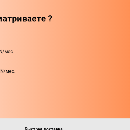
матриваете ?
N/мес.
YN/мес.
Быстрая доставка