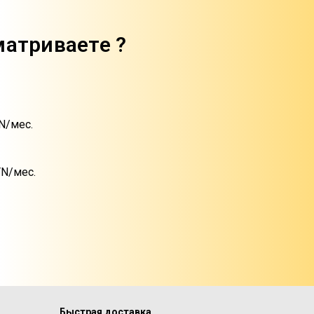
матриваете ?
N/мес.
YN/мес.
Быстрая доставка