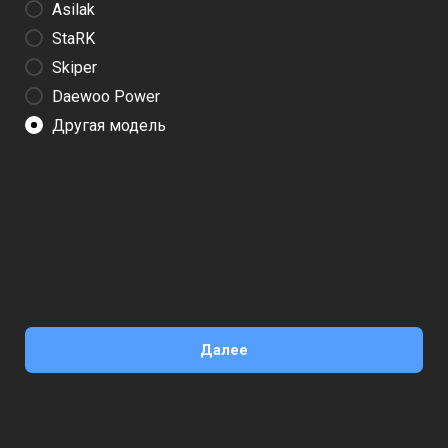
Asilak
StaRK
Skiper
Daewoo Power
Другая модель
Далее